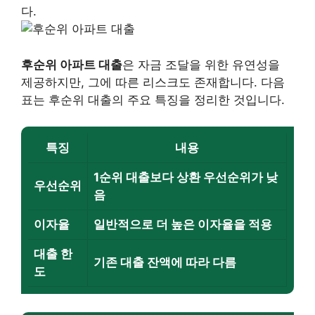
다.
후순위 아파트 대출
은 자금 조달을 위한 유연성을
제공하지만, 그에 따른 리스크도 존재합니다. 다음
표는 후순위 대출의 주요 특징을 정리한 것입니다.
특징
내용
1순위 대출보다 상환 우선순위가 낮
우선순위
음
이자율
일반적으로 더 높은 이자율을 적용
대출 한
기존 대출 잔액에 따라 다름
도