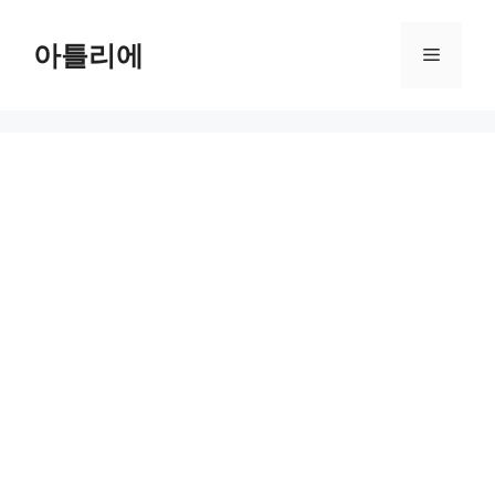
Skip
to
아틀리에
Menu
content