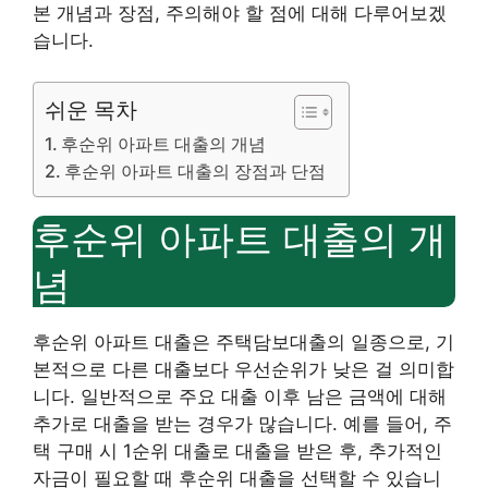
본 개념과 장점, 주의해야 할 점에 대해 다루어보겠
습니다.
쉬운 목차
후순위 아파트 대출의 개념
후순위 아파트 대출의 장점과 단점
후순위 아파트 대출의 개
념
후순위 아파트 대출은 주택담보대출의 일종으로, 기
본적으로 다른 대출보다 우선순위가 낮은 걸 의미합
니다. 일반적으로 주요 대출 이후 남은 금액에 대해
추가로 대출을 받는 경우가 많습니다. 예를 들어, 주
택 구매 시 1순위 대출로 대출을 받은 후, 추가적인
자금이 필요할 때 후순위 대출을 선택할 수 있습니