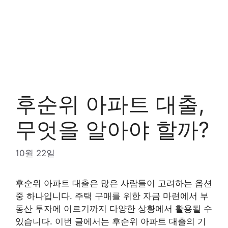
후순위 아파트 대출,
무엇을 알아야 할까?
10월 22일
후순위 아파트 대출은 많은 사람들이 고려하는 옵션
중 하나입니다. 주택 구매를 위한 자금 마련에서 부
동산 투자에 이르기까지 다양한 상황에서 활용될 수
있습니다. 이번 글에서는 후순위 아파트 대출의 기