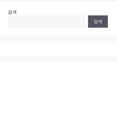
검색
검색