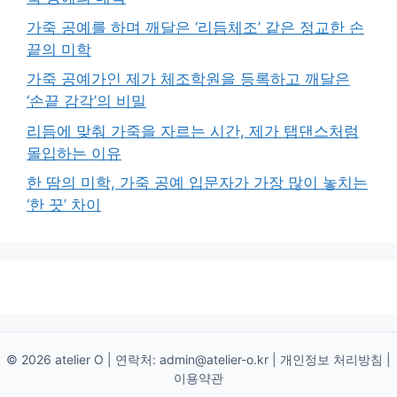
가죽 공예를 하며 깨달은 ‘리듬체조’ 같은 정교한 손
끝의 미학
가죽 공예가인 제가 체조학원을 등록하고 깨달은
‘손끝 감각’의 비밀
리듬에 맞춰 가죽을 자르는 시간, 제가 탭댄스처럼
몰입하는 이유
한 땀의 미학, 가죽 공예 입문자가 가장 많이 놓치는
‘한 끗’ 차이
© 2026 atelier O | 연락처:
admin@atelier-o.kr
|
개인정보 처리방침
|
이용약관