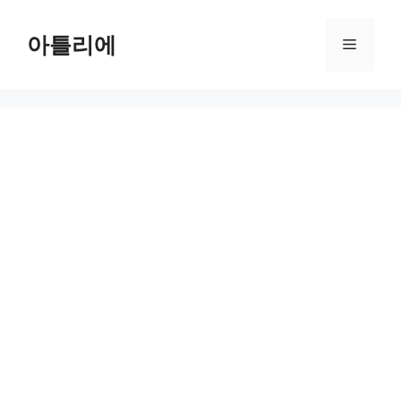
Skip
to
아틀리에
Menu
content