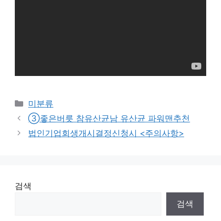
Categories
미분류
➂좋은버릇 참유산균남 유산균 파워맨추천
법인기업회생개시결정신청시 <주의사항>
검색
검색