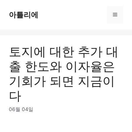
Skip
to
아틀리에
Menu
content
토지에 대한 추가 대
출 한도와 이자율은
기회가 되면 지금이
다
06월 04일