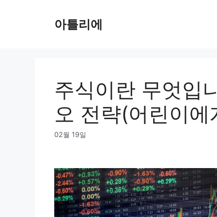
Skip
to
아틀리에
content
주식이란 무엇입니
오 전략(어린이에
02월 19일