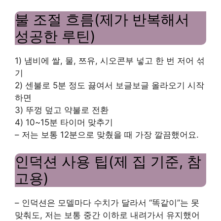
불 조절 흐름(제가 반복해서
성공한 루틴)
1) 냄비에 쌀, 물, 쯔유, 시오콘부 넣고 한 번 저어 섞
기
2) 센불로 5분 정도 끓여서 보글보글 올라오기 시작
하면
3) 뚜껑 덮고 약불로 전환
4) 10~15분 타이머 맞추기
– 저는 보통 12분으로 맞췄을 때 가장 깔끔했어요.
인덕션 사용 팁(제 집 기준, 참
고용)
– 인덕션은 모델마다 수치가 달라서 “똑같이”는 못
맞춰도, 저는 보통 중간 이하로 내려가서 유지했어