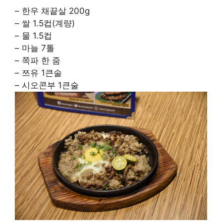
– 한우 채끝살 200g
– 쌀 1.5컵(계량)
– 물 1.5컵
– 마늘 7톨
– 쪽파 한 줌
– 쯔유 1큰술
– 시오콘부 1큰술