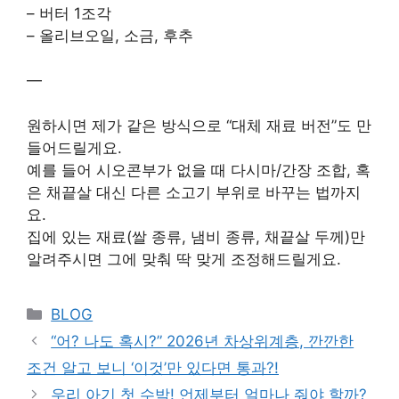
– 버터 1조각
– 올리브오일, 소금, 후추
—
원하시면 제가 같은 방식으로 “대체 재료 버전”도 만
들어드릴게요.
예를 들어 시오콘부가 없을 때 다시마/간장 조합, 혹
은 채끝살 대신 다른 소고기 부위로 바꾸는 법까지
요.
집에 있는 재료(쌀 종류, 냄비 종류, 채끝살 두께)만
알려주시면 그에 맞춰 딱 맞게 조정해드릴게요.
Categories
BLOG
“어? 나도 혹시?” 2026년 차상위계층, 깐깐한
조건 알고 보니 ‘이것’만 있다면 통과?!
우리 아기 첫 수박! 언제부터 얼마나 줘야 할까?