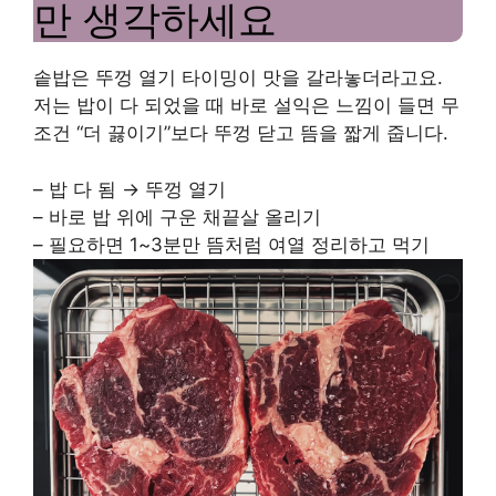
만 생각하세요
솥밥은 뚜껑 열기 타이밍이 맛을 갈라놓더라고요.
저는 밥이 다 되었을 때 바로 설익은 느낌이 들면 무
조건 “더 끓이기”보다 뚜껑 닫고 뜸을 짧게 줍니다.
– 밥 다 됨 → 뚜껑 열기
– 바로 밥 위에 구운 채끝살 올리기
– 필요하면 1~3분만 뜸처럼 여열 정리하고 먹기