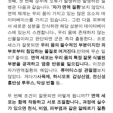
첫째, 첫 번째 경우에 오류가 발생하면 발생하는 질
병은 다음과 같습니다.
‘
자가 면역 질환
‘
보지 않았다
.
면역 체계는 우리 몸이 가지고 있는 많은 요소의 데
이터베이스를 가지고 있습니다.
.
그런 다음 외부에
서 새로운 성분을 인식하면 해당 성분이 데이터베이
스에 있는지 스캔합니다.
,
우리 몸에 존재하지 않는
신물질이라고 판단되면 군은 즉각 출동한다.
.
프로
세스가 잘못되면
우리 몸의 필수적인 부분이지만 외
부로부터 침입하는 물질로 여겨진다.
만약에 무슨 일
이
?
좋아요
.
면역 세포는 우리 몸의 특정 잘못 식별된
부분을 공격하고 염증 반응을 일으킵니다.
.
이것은
자가면역질환의 예입니다.
류머티스성 관절염
보지
않았다
.
게다가
사육제
,
하시모토 갑상선염
,
전신성
홍반성 루푸스
,
악성 빈혈
등.
.
두 번째 조건이 잘못되면 어떻게 됩니까?
?
면역 세
포는 함께 작동하고 서로 조절합니다.
,
과정에 실수
가 있으면 천식
,
비염
,
피부염과 같은 알레르기 질환