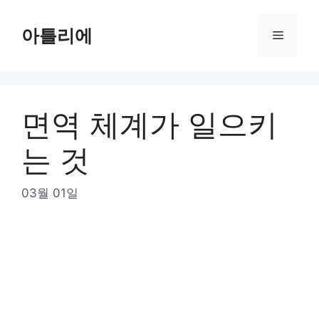
Skip
to
아틀리에
Menu
content
면역 체계가 일으키
는 것
03월 01일