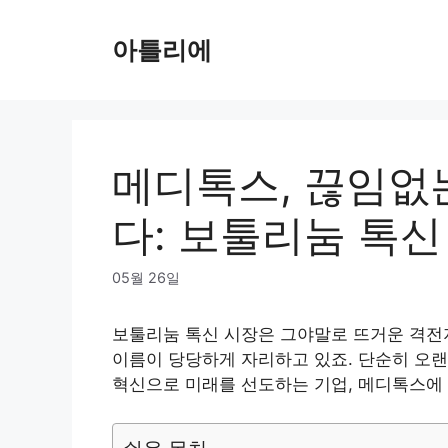
Skip
to
아틀리에
content
메디톡스, 끊임없
다: 보툴리눔 톡
05월 26일
보툴리눔 톡신 시장은 그야말로 뜨거운 격전지
이름이 당당하게 자리하고 있죠. 단순히 오랜
혁신으로 미래를 선도하는 기업, 메디톡스에