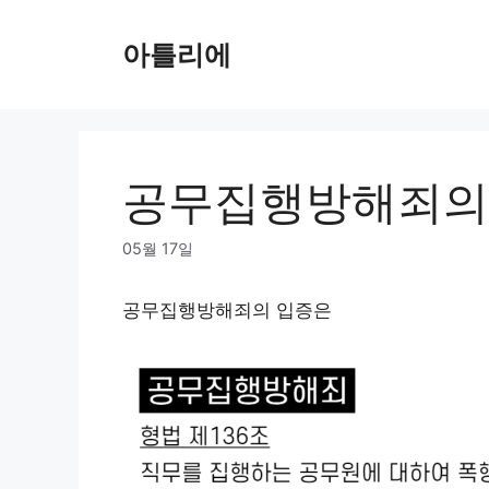
Skip
to
아틀리에
content
공무집행방해죄의
05월 17일
공무집행방해죄의 입증은