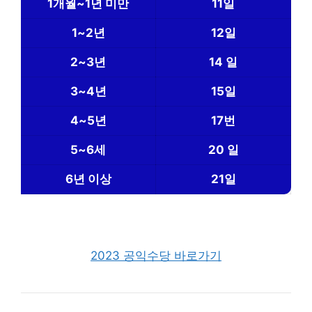
1개월~1년 미만
11일
1~2년
12일
2~3년
14 일
3~4년
15일
4~5년
17번
5~6세
20 일
6년 이상
21일
2023 공익수당 바로가기