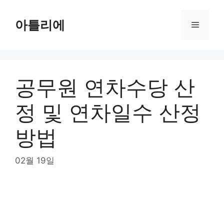
Skip
to
아틀리에
Menu
content
공무원 연차수당 산
정 및 연차일수 산정
방법
02월 19일