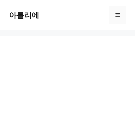
Skip
to
아틀리에
Menu
content