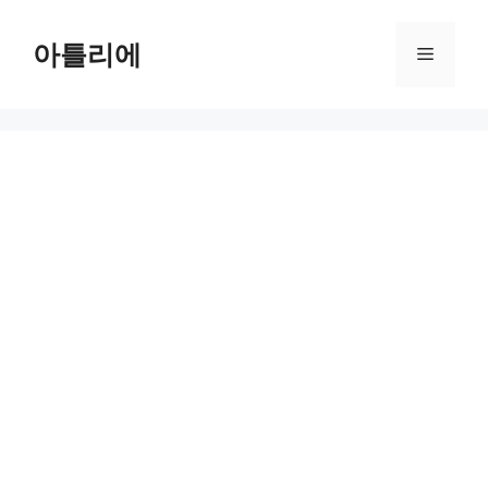
Skip
to
아틀리에
Menu
content