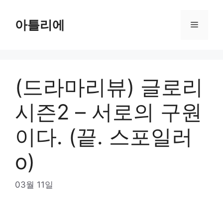
Skip
to
아틀리에
Menu
content
(드라마리뷰) 글로리
시즌2 – 서로의 구원
이다. (끝. 스포일러
o)
03월 11일