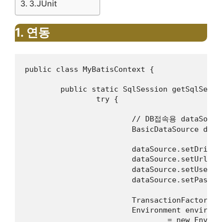
3.JUnit
1. 연동
public class MyBatisContext {

	public static SqlSession getSqlSession() {

		try {

			// DB접속용 dataSource객체 생성

			BasicDataSource dataSource = new BasicDataSource();

			dataSource.setDriverClassName("oracle.jdbc.driver.OracleDriver");

			dataSource.setUrl("jdbc:oracle:thin:@서버주소:포트번호:SID");

			dataSource.setUsername("DB아이디");

			dataSource.setPassword("DB비밀번호");

			TransactionFactory transactionFactory = new JdbcTransactionFactory(); 

			Environment environment 

            			= new Environment("development", transactionFactory, dataSource);
