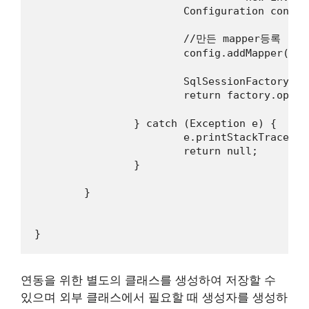
			Configuration config = new Configuration(environment);

			//만든 mapper등록

			config.addMapper(mapper클래스명.class);

			SqlSessionFactory factory = new SqlSessionFactoryBuilder().build(config);

			return factory.openSession(true);	//true면 자동으로 commit을 수행함

		} catch (Exception e) {

			e.printStackTrace();

			return null;

		}

	}

}
연동을 위한 별도의 클래스를 생성하여 저장할 수
있으며 외부 클래스에서 필요할 때 생성자를 생성하