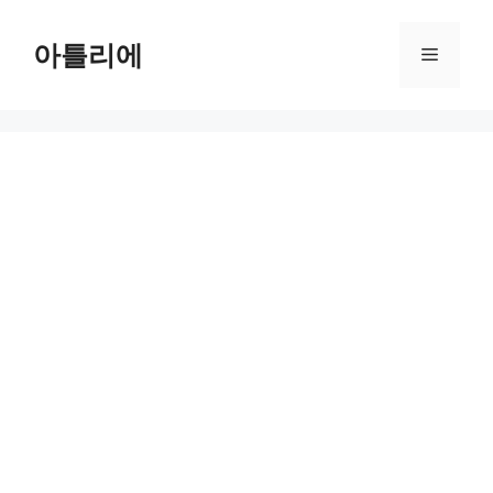
Skip
to
아틀리에
Menu
content