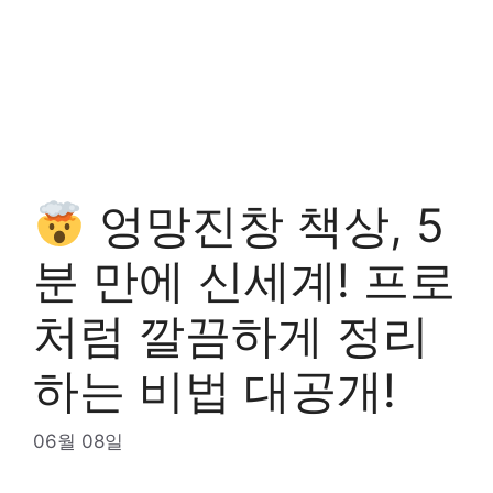
엉망진창 책상, 5
분 만에 신세계! 프로
처럼 깔끔하게 정리
하는 비법 대공개!
06월 08일