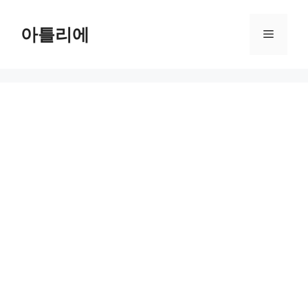
Skip
to
아틀리에
Menu
content