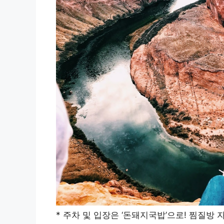
* 주차 및 입장은 ‘돈돼지국밥’으로! 찜질방