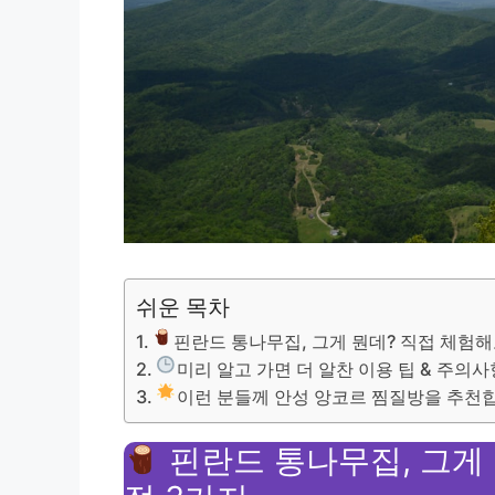
쉬운 목차
핀란드 통나무집, 그게 뭔데? 직접 체험해
미리 알고 가면 더 알찬 이용 팁 & 주의사
이런 분들께 안성 앙코르 찜질방을 추천
핀란드 통나무집, 그게