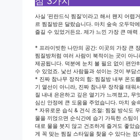
점 3가지
사실 ‘핀란드식 찜질’이라고 해서 왠지 어렵
르 찜질방은 달랐습니다. 마치 숲속 오두막에
즐길 수 있었거든요. 제가 느낀 가장 큰 매력
* 프라이빗한 나만의 공간: 이곳의 가장 큰 
찜질방처럼 여러 사람이 북적이는 곳이 아니라
제공됩니다. 덕분에 눈치 볼 필요 없이 편안
수 있었죠. 낯선 사람들과 섞이는 것이 부담
* 진짜 참나무 장작의 힘: 찜질방 내부 온도
기 열선이 아니라, 진짜 참나무 장작을 태워
질 내내 은은하고 깊은 열기가 느껴졌고, 무
심신 안정에 큰 도움을 주었습니다. 마치 숲
* 자유로운 습식 & 건식 조절: 찜질 방식도
물을 끼얹으면 순식간에 습기 가득한 스팀이 
대로 물을 붓지 않고 건조하게 즐겨도 좋았습
게 꼭 맞는 찜질 스타일을 찾을 수 있다는 