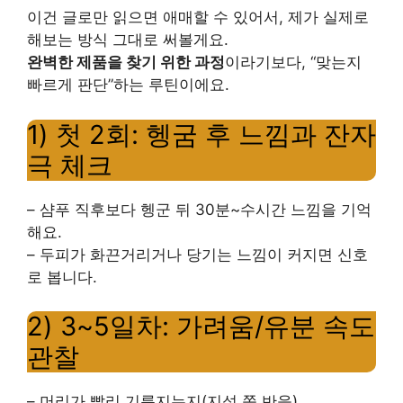
이건 글로만 읽으면 애매할 수 있어서, 제가 실제로
해보는 방식 그대로 써볼게요.
완벽한 제품을 찾기 위한 과정
이라기보다, “맞는지
빠르게 판단”하는 루틴이에요.
1) 첫 2회: 헹굼 후 느낌과 잔자
극 체크
– 샴푸 직후보다 헹군 뒤 30분~수시간 느낌을 기억
해요.
– 두피가 화끈거리거나 당기는 느낌이 커지면 신호
로 봅니다.
2) 3~5일차: 가려움/유분 속도
관찰
– 머리가 빨리 기름지는지(지성 쪽 반응)