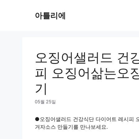
Skip
to
아틀리에
content
오징어샐러드 건강
피 오징어삶는오
기
05월 25일
●오징어샐러드 건강식단 다이어트 레시피 
겨자소스 만들기를 만나보세요.