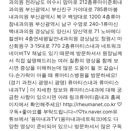
과의원 전라남도 여수시 맘마로 212층류마이준희내
과의원 부산광역시 부산진구 가야대로 785류마봉
내과의원 부산광역시 북구 백양대로 1200 4층류마
참내과의원 부산광역시 남구 수영로 240-1류마신
백내과의원 경상남도 양산시 양산역로 71 노바메디
컬센터 4층연세평일언내과의원 경상남도 창원시 마
산회원구 3·15대로 770 2층류마티스내과 네트워크
네이버TV 채널도 있기 때문에 방문하셔서 원장님께
서 직접 설명해드리는 여러 질환의 영상을 함께 보
시면 증상을 이해하는데 많은 도움이 될 것 같습니
다.손가락이 아플 때 류마티스병원을 방문하세요!
(경기 과천시 광명시 광명) 류마티스내과 류마티스
내과TV | 더 자세한 정보와 류마티스내과에 대해 궁
금한 사항이 있으시면 아래 링크류머티즘내과 홈페
이지에서 확인해주세요! http://rheumanet.co.kr ♡
구독+좋아요를 부탁드립니다~!♡tv.naver.com유
튜브에서 ‘용마내과TV'(용마내과네트워크)에도 다
양한 영상이 준비되어 있으니 방문하셔서 많은 구독