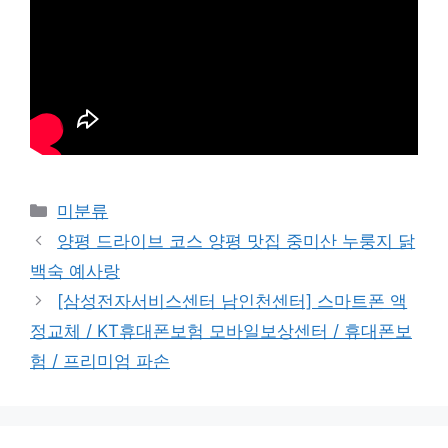
Categories
미분류
양평 드라이브 코스 양평 맛집 중미산 누룽지 닭
백숙 예사랑
[삼성전자서비스센터 남인천센터] 스마트폰 액
정교체 / KT휴대폰보험 모바일보상센터 / 휴대폰보
험 / 프리미엄 파손