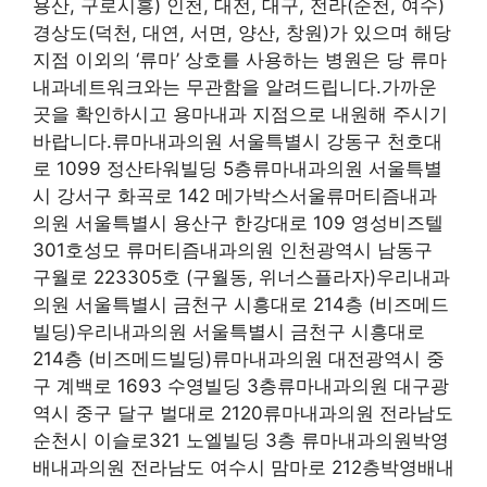
용산, 구로시흥) 인천, 대전, 대구, 전라(순천, 여수)
경상도(덕천, 대연, 서면, 양산, 창원)가 있으며 해당
지점 이외의 ‘류마’ 상호를 사용하는 병원은 당 류마
내과네트워크와는 무관함을 알려드립니다.가까운
곳을 확인하시고 용마내과 지점으로 내원해 주시기
바랍니다.류마내과의원 서울특별시 강동구 천호대
로 1099 정산타워빌딩 5층류마내과의원 서울특별
시 강서구 화곡로 142 메가박스서울류머티즘내과
의원 서울특별시 용산구 한강대로 109 영성비즈텔
301호성모 류머티즘내과의원 인천광역시 남동구
구월로 223305호 (구월동, 위너스플라자)우리내과
의원 서울특별시 금천구 시흥대로 214층 (비즈메드
빌딩)우리내과의원 서울특별시 금천구 시흥대로
214층 (비즈메드빌딩)류마내과의원 대전광역시 중
구 계백로 1693 수영빌딩 3층류마내과의원 대구광
역시 중구 달구 벌대로 2120류마내과의원 전라남도
순천시 이슬로321 노엘빌딩 3층 류마내과의원박영
배내과의원 전라남도 여수시 맘마로 212층박영배내