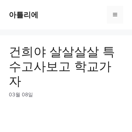
Skip
to
아틀리에
Menu
content
건희야 살살살살 특
수고사보고 학교가
자
03월 08일