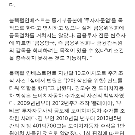
다.
블랙펄인베스트는 등기부등본에 ‘투자자문업’을 목
적으로 한다고 명시하고 있으나 실제 금융위원회에
등록절차를 거치지는 않았다. 금융투자 전문 변호사
에 따르면 “금융당국, 즉 금융위원회나 금융감독원
의 감독을 회피하려는 목적이 있을 수 있다”며 조건
을 충족하지 못하는 것도 가능하다. “
블랙펄 인베스트먼트 지난달
10
도이치오토 주가조
작 사건 1심에서 법원은 “(2차 작전을 위한) 컨트롤
타워 역할을 했다”고 밝혔다. 권오수 전 도이치자동
차 회장은 도이치자동차 주가조작 사건의 책임자였
다.
2009년
년부터
2012년
주가조작 ‘플레이어’, ‘부
티크’ 투자자문사와 공모해 도이치자동차 주가를 조
작한 사례다.김 부인
2010년
몇 년부터
2012년
5년
간의 계정
40
1억
700
그는 도이치자동차 주식을 1만
원어치 사들인 것으로 알려졌다. 1심 판결에 따르면