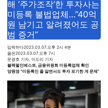
해 ‘주가조작’한 투자사는
미등록 불법업체…”40억
원 남기고 알려졌어도 공
범 증거”
입력하다
2023.03.07.오후 2시 4분
옳은
2023.03.07.오후 7시
문광호 기자, 이도리 기자
블랙펄인베스트, 금융위원회 미등록업체 확인
양원영 “미등록인 줄 알면서도 투자 포기한 게 문제”